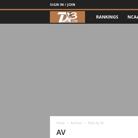
SIGN IN / JOIN
RANKINGS
NCA
d
3
w
r
e
s
t
l
Home
Authors
Posts by AV
e
AV