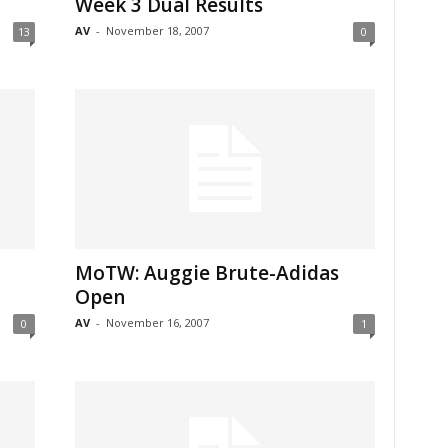
Week 3 Dual Results
AV
-
November 18, 2007
13
0
MoTW: Auggie Brute-Adidas
Open
AV
-
November 16, 2007
0
1