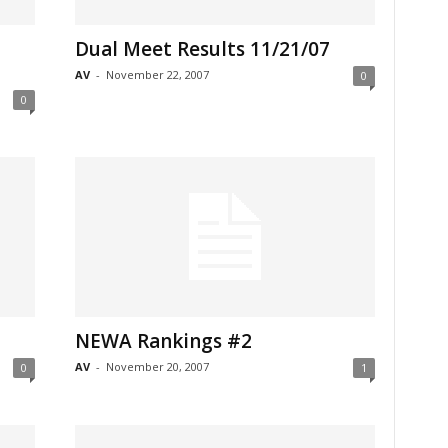
Dual Meet Results 11/21/07
AV
-
November 22, 2007
0
0
NEWA Rankings #2
AV
-
November 20, 2007
0
1