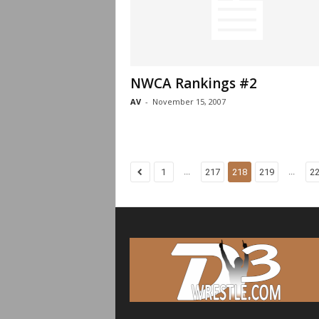
NWCA Rankings #2
AV
-
November 15, 2007
...
...
1
217
218
219
2