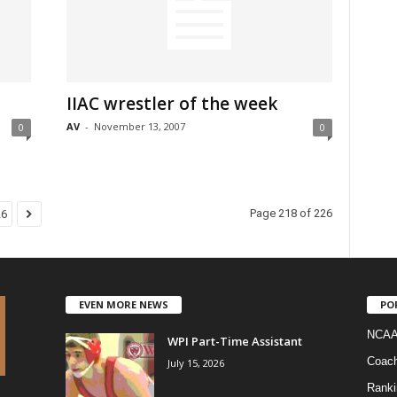
IIAC wrestler of the week
AV
-
November 13, 2007
0
0
Page 218 of 226
26
EVEN MORE NEWS
PO
NCAA
WPI Part-Time Assistant
Coac
July 15, 2026
Ranki