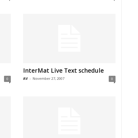
InterMat Live Text schedule
AV
-
November 27, 2007
0
0