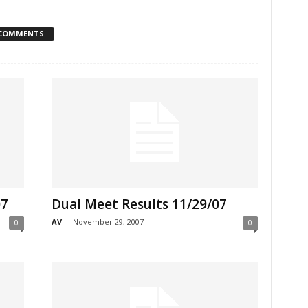
 COMMENTS
07
Dual Meet Results 11/29/07
AV
-
November 29, 2007
0
0