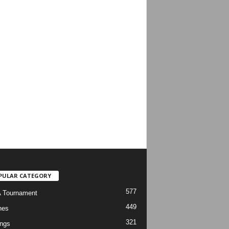
PULAR CATEGORY
577
 Tournament
449
hes
321
ngs