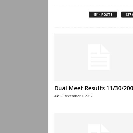
.
c
4514 POSTS
137
o
m
Dual Meet Results 11/30/20
AV
-
December 1, 2007