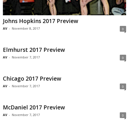
Johns Hopkins 2017 Preview
AV
-
November 8, 2017
0
Elmhurst 2017 Preview
AV
-
November 7, 2017
0
Chicago 2017 Preview
AV
-
November 7, 2017
0
McDaniel 2017 Preview
AV
-
November 7, 2017
0