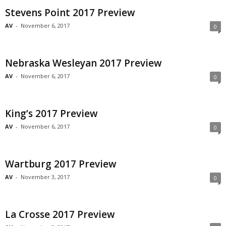
Stevens Point 2017 Preview
AV
-
November 6, 2017
0
Nebraska Wesleyan 2017 Preview
AV
-
November 6, 2017
0
King’s 2017 Preview
AV
-
November 6, 2017
0
Wartburg 2017 Preview
AV
-
November 3, 2017
0
La Crosse 2017 Preview