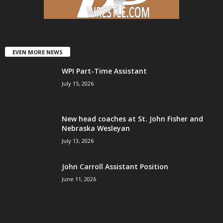
EVEN MORE NEWS
WPI Part-Time Assistant
July 15, 2026
New head coaches at St. John Fisher and
Nebraska Wesleyan
July 13, 2026
John Carroll Assistant Position
June 11, 2026