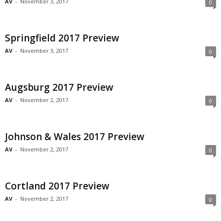
AV
-
November 3, 2017
0
Springfield 2017 Preview
AV
-
November 3, 2017
0
Augsburg 2017 Preview
AV
-
November 2, 2017
0
Johnson & Wales 2017 Preview
AV
-
November 2, 2017
0
Cortland 2017 Preview
AV
-
November 2, 2017
0